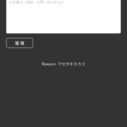
送 信
©︎pepons. マセガキタカコ